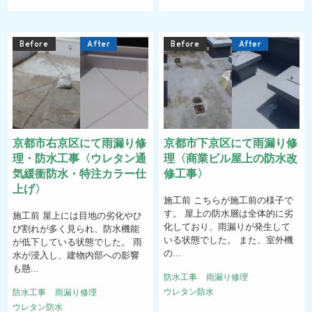
Before
After
Before
After
京都市右京区にて雨漏り修
京都市下京区にて雨漏り修
理・防水工事〈ウレタン通
理〈商業ビル屋上の防水改
気緩衝防水・特注カラー仕
修工事〉
上げ〉
施工前 こちらが施工前の様子で
す。 屋上の防水層は全体的に劣
施工前 屋上には目地の劣化やひ
化しており、雨漏りが発生して
び割れが多く見られ、防水機能
いる状態でした。 また、室外機
が低下している状態でした。 雨
の...
水が浸入し、建物内部への影響
も懸...
防水工事
雨漏り修理
ウレタン防水
防水工事
雨漏り修理
ウレタン防水