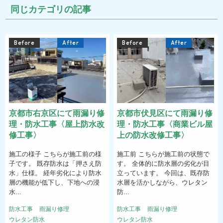
同じカテゴリの記事
Before
After
Before
After
京都市右京区にて雨漏り修
京都市伏見区にて雨漏り修
理・防水工事〈屋上防水改
理・防水工事〈商業ビル屋
修工事〉
上の防水改修工事〉
施工の様子 こちらが施工前の様
施工前 こちらが施工前の状態で
子です。 既存防水は「押さえ防
す。 全体的に防水層の劣化が目
水」仕様。 経年劣化により防水
立っています。 今回は、既存防
層の機能が低下し、下地への浸
水層を活かしながら、ウレタン
水...
防...
防水工事
雨漏り修理
防水工事
雨漏り修理
ウレタン防水
ウレタン防水