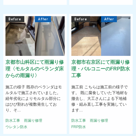
Before
After
Before
After
京都市山科区にて雨漏り修
京都市右京区にて雨漏り修
理〈モルタルのベランダ床
理・バルコニーのFRP防水
からの雨漏り〉
工事
施工の様子 既存のベランダはモ
施工前 こちらは施工前の様子で
ルタルで施工されていました。
す。 既に腐食していた下地材を
経年劣化によりモルタル部分に
撤去し、大工さんによる下地補
はひび割れが複数発生してお
修・組み直し工事を実施してい
り、そ...
ます...
防水工事
雨漏り修理
防水工事
雨漏り修理
ウレタン防水
FRP防水