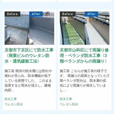
Before
After
Before
After
京都市下京区にて防水工事
京都市山科区にて雨漏り修
〈商業ビルのウレタン防
理・ベランダ防水工事〈3
水・通気緩衝工法〉
階ベランダからの雨漏り〉
施工前 既存の防水層には割れや
施工前 こちらが施工前の様子で
捲れが見られ、防水機能が低下
す。 雨漏りの原因となっていた3
している状態でした。 このまま
階ベランダ部分は、防水層の劣
放置すると雨水が浸入し、建物
化により雨漏りが発生していま
内部...
し...
防水工事
防水工事
ウレタン防水
ウレタン防水