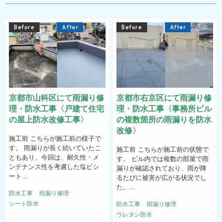
Before
After
Before
After
京都市山科区にて雨漏り修
京都市右京区にて雨漏り修
理・防水工事〈戸建て住宅
理・防水工事〈事務所ビル
の屋上防水改修工事〉
の複数箇所の雨漏りを防水
改修〉
施工前 こちらが施工前の様子で
す。 雨漏りが長く続いていたこ
施工前 こちらが施工前の状態で
ともあり、今回は、耐久性・メ
す。 ビル内では複数の部屋で雨
ンテナンス性を考慮した塩ビシ
漏りが確認されており、雨が降
ート...
るたびに被害が広がる状況でし
た。...
防水工事
雨漏り修理
シート防水
防水工事
雨漏り修理
ウレタン防水