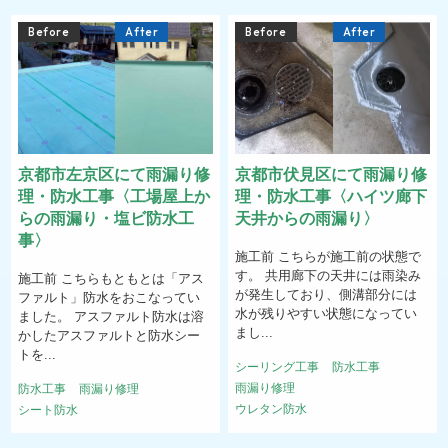
Before
After
Before
After
京都市左京区にて雨漏り修
京都市伏見区にて雨漏り修
理・防水工事〈工場屋上か
理・防水工事〈ハイツ廊下
らの雨漏り・塩ビ防水工
天井からの雨漏り〉
事〉
施工前 こちらが施工前の状態で
す。 共用廊下の天井には雨染み
施工前 こちらもともとは「アス
が発生しており、側溝部分には
ファルト」防水をおこなってい
水が残りやすい状態になってい
ました。 アスファルト防水は溶
まし...
かしたアスファルトと防水シー
トを...
シーリング工事
防水工事
雨漏り修理
防水工事
雨漏り修理
ウレタン防水
シート防水