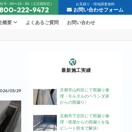
付 9：00〜19：00（土日祝対応）
お見積り・現地調査無料
800-222-9472
お問い合わせフォーム
社概要
よくあるご質問
お問い合わせ
最新施工実績
京都市山科区にて雨漏り修
026/05/29
理〈モルタルのベランダ床
からの雨漏り〉
京都市下京区にて雨漏り修
理〈塔屋からの雨漏りを塩
ビシート防水で解決〉